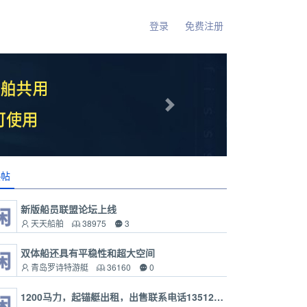
登录
免费注册
Next
热帖
新版船员联盟论坛上线
天天船舶
38975
3
双体船还具有平稳性和超大空间
青岛罗诗特游艇
36160
0
1200马力，起锚艇出租，出售联系电话13512818132