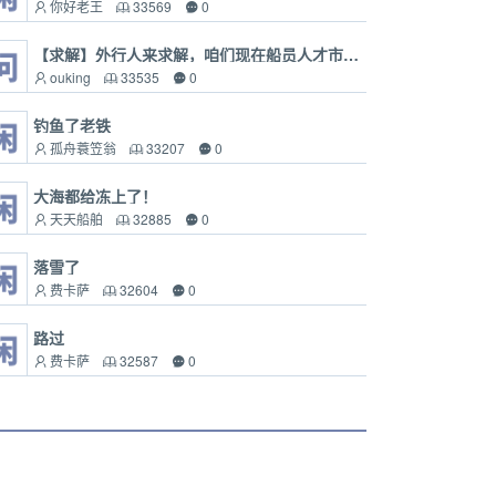
你好老王
33569
0
【求解】外行人来求解，咱们现在船员人才市场有像BOSS直聘、拉勾网这样的人才平台么？
ouking
33535
0
钓鱼了老铁
孤舟蓑笠翁
33207
0
大海都给冻上了！
天天船舶
32885
0
落雪了
费卡萨
32604
0
路过
费卡萨
32587
0