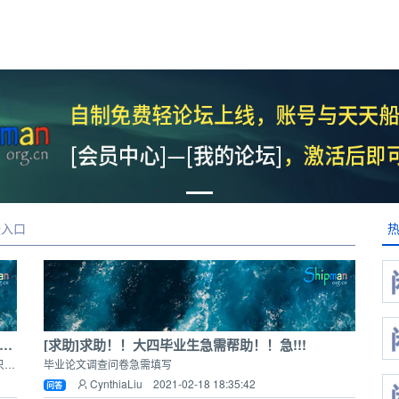
坛入口
解】外行人来求解，咱们现在船员人才市场有像BOSS直聘、拉勾网这样的人才平台么？
[求助]求助！！大四毕业生急需帮助！！急!!!
想要了解调研一下现在船长船员们是否固定服务一个公司的船只，还是都是达到认证条件后是自由选择的？谢谢~
毕业论文调查问卷急需填写
CynthiaLiu 2021-02-18 18:35:42
问答