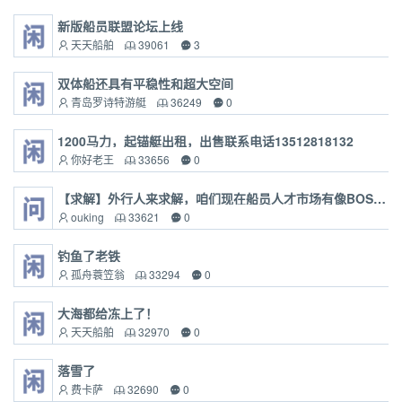
新版船员联盟论坛上线
天天船舶
39061
3
双体船还具有平稳性和超大空间
青岛罗诗特游艇
36249
0
1200马力，起锚艇出租，出售联系电话13512818132
你好老王
33656
0
【求解】外行人来求解，咱们现在船员人才市场有像BOSS直聘、拉勾网这样的人才平台么？
ouking
33621
0
钓鱼了老铁
孤舟蓑笠翁
33294
0
大海都给冻上了！
天天船舶
32970
0
落雪了
费卡萨
32690
0