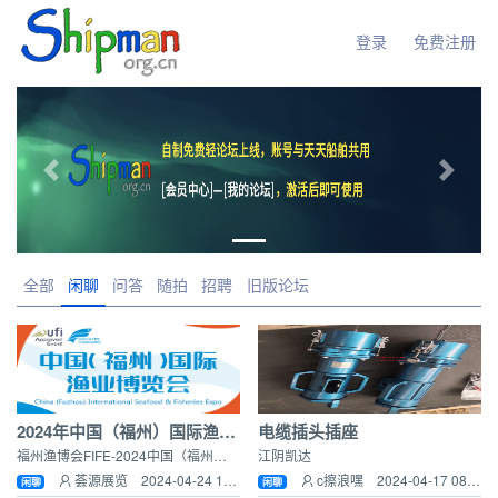
登录
免费注册
Previous
Next
全部
闲聊
问答
随拍
招聘
旧版论坛
2024年中国（福州）国际渔业博览会
电缆插头插座
福州渔博会FIFE-2024中国（福州）国际渔业博览会
江阴凯达
荟源展览 2024-04-24 14:41:21
c擦浪嘿 2024-04-17 08:04:52
闲聊
闲聊