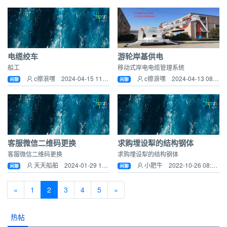
电缆绞车
游轮岸基供电
船工
移动式岸电电缆管理系统
c擦浪嘿 2024-04-15 11:29:58
c擦浪嘿 2024-04-13 08:30:49
闲聊
闲聊
客服微信二维码更换
求购埋设犁的结构钢体
客服微信二维码更换
求购埋设犁的结构钢体
天天船舶 2024-01-29 12:58:58
小肥牛 2022-10-26 08:51:41
闲聊
闲聊
«
1
2
3
4
5
»
热帖